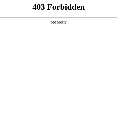
牌天地
预约品鉴
验，感受z6mg人生就是博汽车的驾乘动力，我们将根据
，以便更好为您提供试驾服务，信息提交成功后，服务中心
动与您联系！
1.选择您要驾驶的车型
全新一代 瑞虎9
瑞虎9X