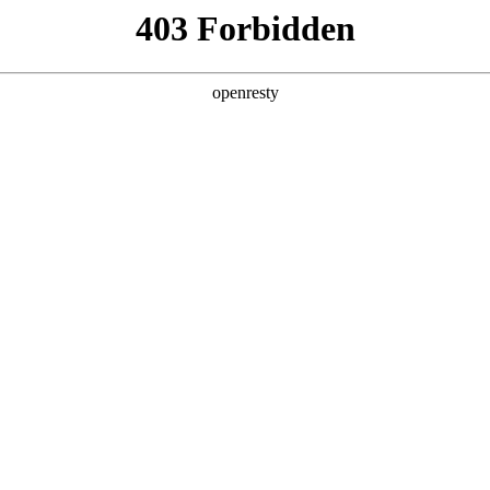
牌天地
全新一代 瑞虎9
瑞虎9X