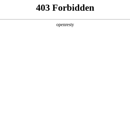
牌天地
全新一代 瑞虎9
瑞虎9X