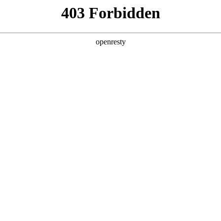
牌天地
预约品鉴
验，感受z6mg人生就是博汽车的驾乘动力，我们将根据
，以便更好为您提供试驾服务，信息提交成功后，服务中心
动与您联系！
1.选择您要驾驶的车型
全新一代 瑞虎9
瑞虎9X